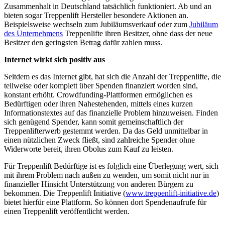
Zusammenhalt in Deutschland tatsächlich funktioniert. Ab und an
bieten sogar Treppenlift Hersteller besondere Aktionen an.
Beispielsweise wechseln zum Jubiläumsverkauf oder zum
Jubiläum
des Unternehmens
Treppenlifte ihren Besitzer, ohne dass der neue
Besitzer den geringsten Betrag dafür zahlen muss.
Internet wirkt sich positiv aus
Seitdem es das Internet gibt, hat sich die Anzahl der Treppenlifte, die
teilweise oder komplett über Spenden finanziert worden sind,
konstant erhöht. Crowdfunding-Plattformen ermöglichen es
Bedürftigen oder ihren Nahestehenden, mittels eines kurzen
Informationstextes auf das finanzielle Problem hinzuweisen. Finden
sich genügend Spender, kann somit gemeinschaftlich der
Treppenlifterwerb gestemmt werden. Da das Geld unmittelbar in
einen nützlichen Zweck fließt, sind zahlreiche Spender ohne
Widerworte bereit, ihren Obolus zum Kauf zu leisten.
Für Treppenlift Bedürftige ist es folglich eine Überlegung wert, sich
mit ihrem Problem nach außen zu wenden, um somit nicht nur in
finanzieller Hinsicht Unterstützung von anderen Bürgern zu
bekommen. Die Treppenlift Initiative (
www.treppenlift-initiative.de
)
bietet hierfür eine Plattform. So können dort Spendenaufrufe für
einen Treppenlift veröffentlicht werden.