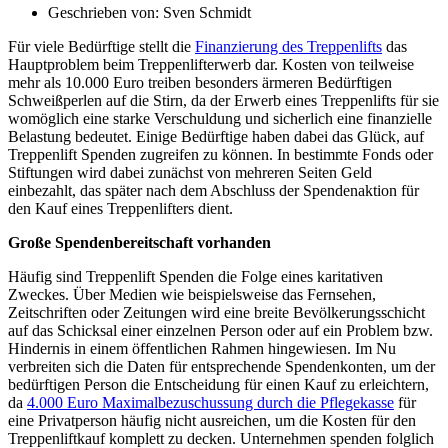
Geschrieben von:
Sven Schmidt
Für viele Bedürftige stellt die
Finanzierung des Treppenlifts
das
Hauptproblem beim Treppenlifterwerb dar. Kosten von teilweise
mehr als 10.000 Euro treiben besonders ärmeren Bedürftigen
Schweißperlen auf die Stirn, da der Erwerb eines Treppenlifts für sie
womöglich eine starke Verschuldung und sicherlich eine finanzielle
Belastung bedeutet. Einige Bedürftige haben dabei das Glück, auf
Treppenlift Spenden zugreifen zu können. In bestimmte Fonds oder
Stiftungen wird dabei zunächst von mehreren Seiten Geld
einbezahlt, das später nach dem Abschluss der Spendenaktion für
den Kauf eines Treppenlifters dient.
Große Spendenbereitschaft vorhanden
Häufig sind Treppenlift Spenden die Folge eines karitativen
Zweckes. Über Medien wie beispielsweise das Fernsehen,
Zeitschriften oder Zeitungen wird eine breite Bevölkerungsschicht
auf das Schicksal einer einzelnen Person oder auf ein Problem bzw.
Hindernis in einem öffentlichen Rahmen hingewiesen. Im Nu
verbreiten sich die Daten für entsprechende Spendenkonten, um der
bedürftigen Person die Entscheidung für einen Kauf zu erleichtern,
da
4.000 Euro Maximalbezuschussung durch die Pflegekasse
für
eine Privatperson häufig nicht ausreichen, um die Kosten für den
Treppenliftkauf komplett zu decken. Unternehmen spenden folglich